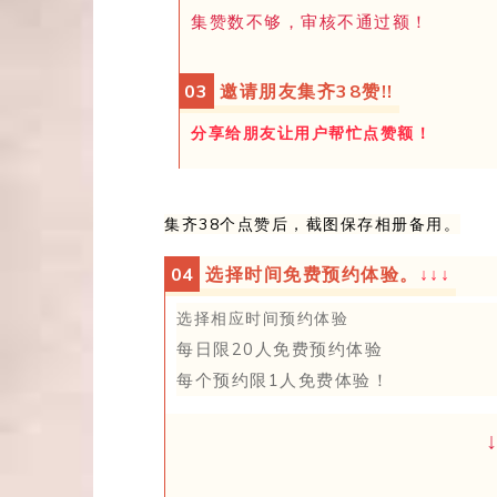
集赞数不够，
审
核不通过额！
0
3
邀请朋友集齐38赞!!
分享给朋友让用户帮忙点赞额！
集齐38个点赞后，截图保存相册备用。
0
4
选择时间免费预约体验。
↓
↓
↓
选择相应时间预约体验
每日限20人免费预约体验
每
个
预约
限1人
免费体
验！