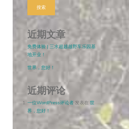
搜索
近期文章
免费体验 | 三水超越越野车乐园基
地开业！
世界，您好！
近期评论
一位WordPress评论者
发表在
世
界，您好！