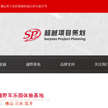
佛山市三水区西南街道口岸大道27号
超越
越野基地
品牌支持
关注我
越野车乐园体验基地
佛山·三水·宝月