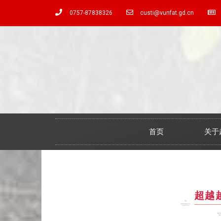
0757-87838326
custi@vunfat.gd.cn
首页
关于
超越