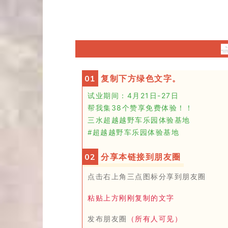
0
1
复制下方绿色文字。
试业期间：
4月21日-
27日
帮我集
3
8
个
赞享免费体验！！
三水超越越野车乐园体验基地
#超越越野车乐园体验基地
0
2
分享本链接到朋友圈
点击右上角三点
图标
分享到朋友圈
粘贴上方刚刚复制的文字
发布朋友圈
（所有人可见）