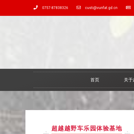
0757-87838326
custi@vunfat.gd.cn
首页
关于
超越越野车乐园体验基地