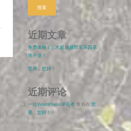
搜索
…
近期文章
免费体验 | 三水超越越野车乐园基
地开业！
世界，您好！
近期评论
一位WordPress评论者
发表在
世
界，您好！