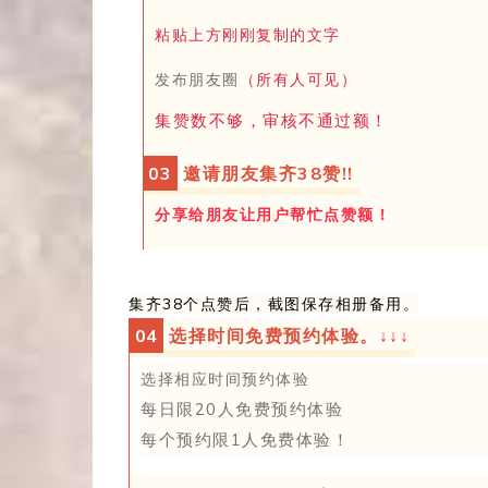
粘贴上方刚刚复制的文字
发布朋友圈
（所有人可见）
集赞数不够，
审
核不通过额！
0
3
邀请朋友集齐38赞!!
分享给朋友让用户帮忙点赞额！
集齐38个点赞后，截图保存相册备用。
0
4
选择时间免费预约体验。
↓
↓
↓
选择相应时间预约体验
每日限20人免费预约体验
每
个
预约
限1人
免费体
验！