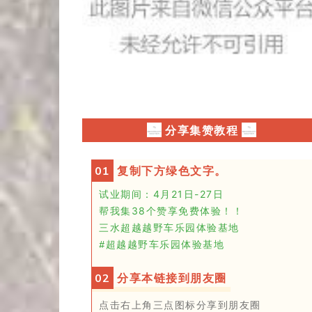
分享集赞教程
0
1
复制下方绿色文字。
试业期间：
4月21日-
27日
帮我集
3
8
个
赞享免费体验！！
三水超越越野车乐园体验基地
#超越越野车乐园体验基地
0
2
分享本链接到朋友圈
点击右上角三点
图标
分享到朋友圈