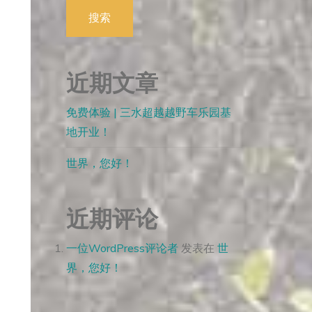
搜索
近期文章
免费体验 | 三水超越越野车乐园基
地开业！
世界，您好！
近期评论
一位WordPress评论者
发表在
世
界，您好！