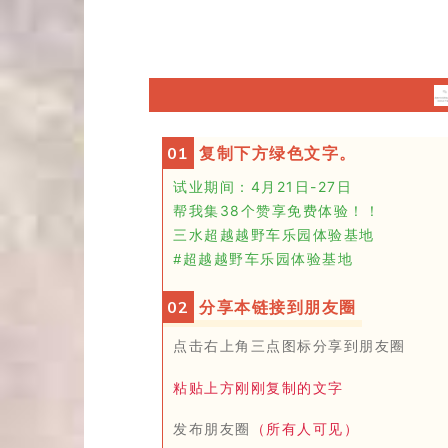
0
1
复制下方绿色文字。
试业期间：
4月21日-
27日
帮我集
3
8
个
赞享免费体验！！
三水超越越野车乐园体验基地
#超越越野车乐园体验基地
0
2
分享本链接到朋友圈
点击右上角三点
图标
分享到朋友圈
粘贴上方刚刚复制的文字
发布朋友圈
（所有人可见）