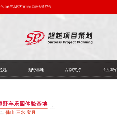
佛山市三水区西南街道口岸大道27号
超越
越野基地
品牌支持
关注我
越野车乐园体验基地
佛山·三水·宝月