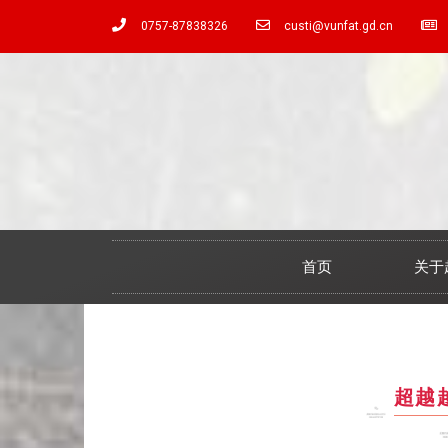
0757-87838326
custi@vunfat.gd.cn
首页
关于
超越