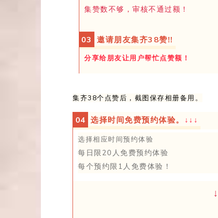
集赞数不够，
审
核不通过额！
0
3
邀请朋友集齐38赞!!
分享给朋友让用户帮忙点赞额！
集齐38个点赞后，截图保存相册备用。
0
4
选择时间免费预约体验。
↓
↓
↓
选择相应时间预约体验
每日限20人免费预约体验
每
个
预约
限1人
免费体
验！